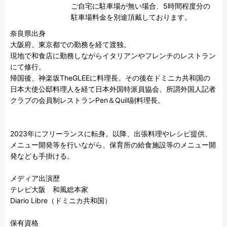
ご自宅に駐車場が無い場合、5時間程度分の
駐車場料金を別途頂戴しております。
奈良県出身　

大阪府、東京都での勤務を経て渡独。

現地で和食店に勤務しながらイタリアンやフレンチのレストラン
にて修行。

帰国後、神楽坂TheGLEEに料理長。その後在ドミニカ共和国の
日本大使公邸料理人を経て日本外国特派員協会、所謂外国人記者
クラブの会員制レストランPen＆Quill副料理長。

2023年にフリーランスに転身。以降、出張料理やレシピ提供、
メニュー開発等を行いながら、保育所の給食施設等のメニュー開
発なども手掛ける。

メディア出演歴

テレビ大阪　和風総本家　

Diario Libre（ドミニカ共和国）

保有資格
