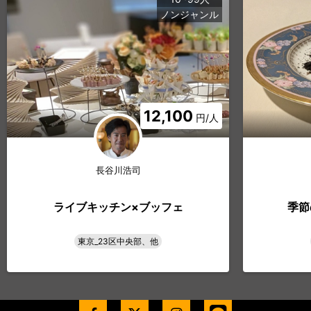
ノンジャンル
12,100
円/人
長谷川浩司
ライブキッチン×ブッフェ
季節
東京_23区中央部、他