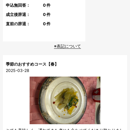
申込無回答：
0
件
成立後辞退：
0
件
直前の辞退：
0
件
※表記について
季節のおすすめコース【春】
2025-03-28